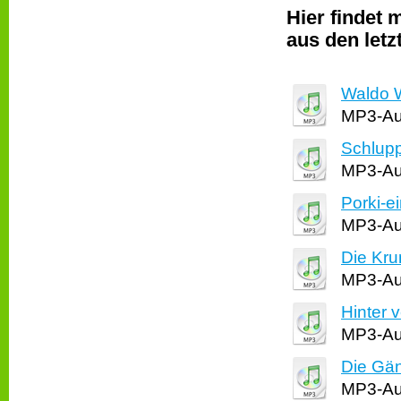
Hier findet
aus den letz
Waldo W
MP3-Aud
Schlup
MP3-Aud
Porki-e
MP3-Aud
Die Kru
MP3-Aud
Hinter 
MP3-Aud
Die Gä
MP3-Aud